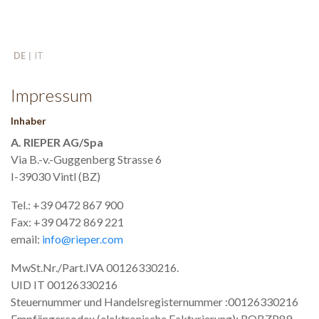
DE
IT
Impressum
Inhaber
A. RIEPER AG/Spa
Via B.-v.-Guggenberg Strasse 6
I-39030 Vintl (BZ)
Tel.: +39 0472 867 900
Fax: +39 0472 869 221
email:
info@rieper.com
MwSt.Nr./Part.IVA 00126330216.
UID IT 00126330216
Steuernummer und Handelsregisternummer :00126330216
Empfängercodex (elektronische Fakturierung): ROBZP89