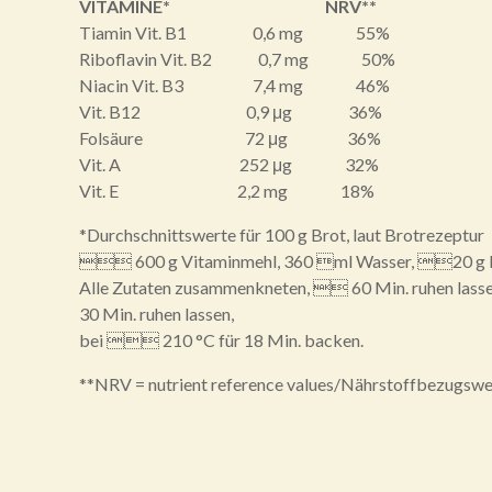
VITAMINE* NRV**
Tiamin Vit. B1 0,6 mg 55%
Riboflavin Vit. B2 0,7 mg 50%
Niacin Vit. B3 7,4 mg 46%
Vit. B12 0,9 μg 36%
Folsäure 72 μg 36%
Vit. A 252 μg 32%
Vit. E 2,2 mg 18%
*Durchschnittswerte für 100 g Brot, laut Brotrezeptur
 600 g Vitaminmehl, 360 ml Wasser, 20 g He
Alle Zutaten zusammenkneten,  60 Min. ruhen lass
30 Min. ruhen lassen,
bei  210 °C für 18 Min. backen.
**NRV = nutrient reference values/Nährstoffbezugswe