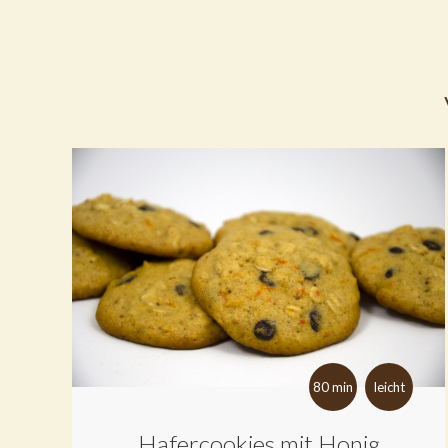
80 min
leicht
Hafercookies mit Honig