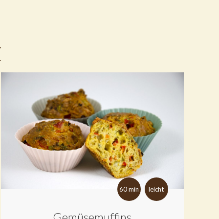
E
60 min
leicht
Gemüsemuffins