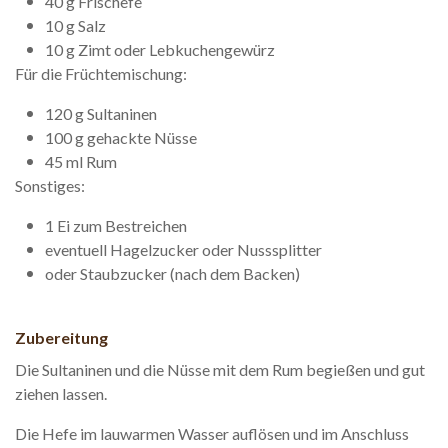
40 g Frischefe
10 g Salz
10 g Zimt oder Lebkuchengewürz
Für die Früchtemischung:
120 g Sultaninen
100 g gehackte Nüsse
45 ml Rum
Sonstiges:
1 Ei zum Bestreichen
eventuell Hagelzucker oder Nusssplitter
oder Staubzucker (nach dem Backen)
Zubereitung
Die Sultaninen und die Nüsse mit dem Rum begießen und gut
ziehen lassen.
Die Hefe im lauwarmen Wasser auflösen und im Anschluss